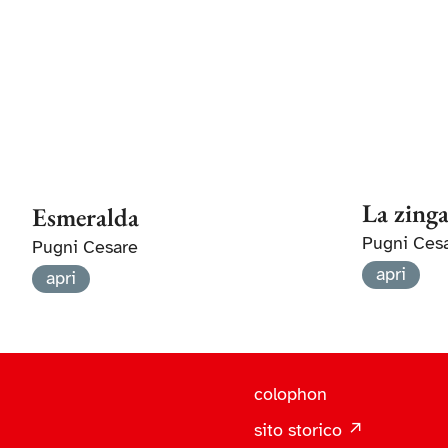
La zing
Esmeralda
Pugni Ces
Pugni Cesare
apri
apri
colophon
sito storico ↗