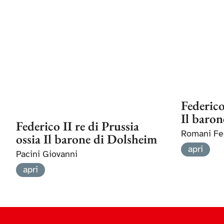
Federico
Il baro
Federico II re di Prussia
Romani Fel
ossia Il barone di Dolsheim
apri
Pacini Giovanni
apri