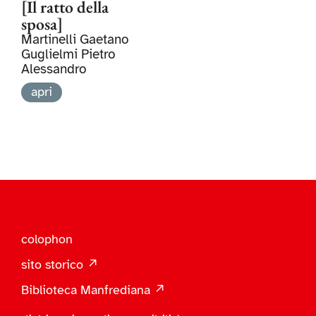
[Il ratto della
sposa]
Martinelli Gaetano
Guglielmi Pietro
Alessandro
apri
colophon
sito storico ↗
Biblioteca Manfrediana ↗