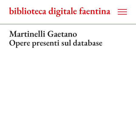
Salta
al
contenuto
Martinelli Gaetano
Opere presenti sul database