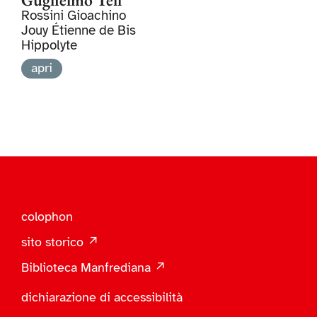
Rossini Gioachino
Jouy Étienne de Bis
Hippolyte
apri
colophon
sito storico ↗
Biblioteca Manfrediana ↗
dichiarazione di accessibilità