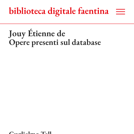
Salta
al
contenuto
Jouy Étienne de
Opere presenti sul database
Guglielmo Tell