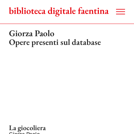
Salta
al
contenuto
Giorza Paolo
Opere presenti sul database
La giocoliera