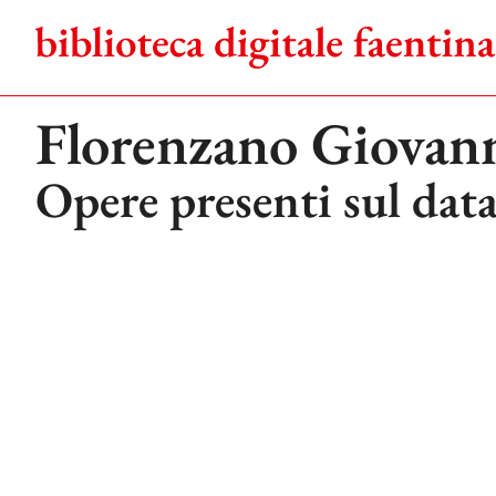
Salta
al
contenuto
Florenzano Giovan
Opere presenti sul dat