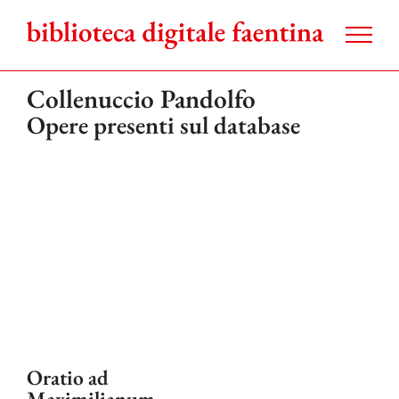
Salta
al
contenuto
Collenuccio Pandolfo
Opere presenti sul database
Oratio ad
Maximilianum