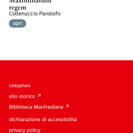
regem
Collenuccio Pandolfo
apri
colophon
sito storico ↗
Biblioteca Manfrediana ↗
dichiarazione di accessibilità
privacy policy