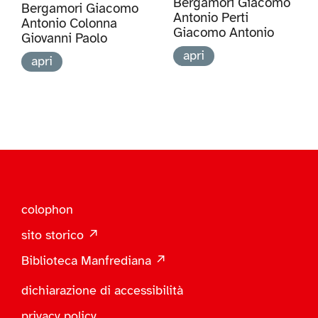
Bergamori Giacomo
Bergamori Giacomo
Antonio Perti
Antonio Colonna
Giacomo Antonio
Giovanni Paolo
apri
apri
colophon
sito storico ↗
Biblioteca Manfrediana ↗
dichiarazione di accessibilità
privacy policy