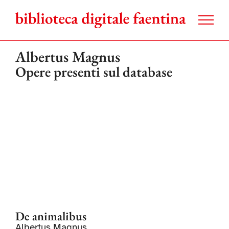
Salta
al
contenuto
Albertus Magnus
Opere presenti sul database
De animalibus
Albertus Magnus