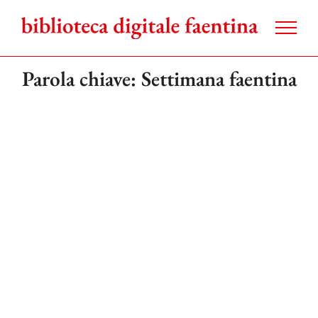
Salta
al
contenuto
Parola chiave: Settimana faentina