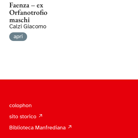
Faenza – ex
Orfanotrofio
maschi
Calzi Giacomo
apri
colophon
sito storico ↗
Biblioteca Manfrediana ↗