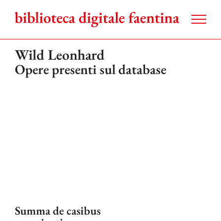
Salta
al
contenuto
Wild Leonhard
Opere presenti sul database
Summa de casibus