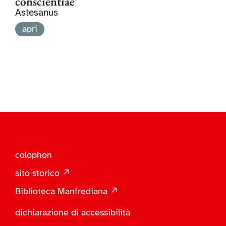
conscientiae
Astesanus
apri
colophon
sito storico ↗
Biblioteca Manfrediana ↗
dichiarazione di accessibilità