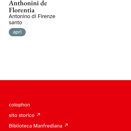
Anthonini de
Florentia
Antonino di Firenze
santo
apri
colophon
sito storico ↗
Biblioteca Manfrediana ↗