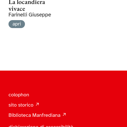
La locandiera
vivace
Farinelli Giuseppe
apri
colophon
sito storico ↗
Biblioteca Manfrediana ↗
dichiarazione di accessibilità