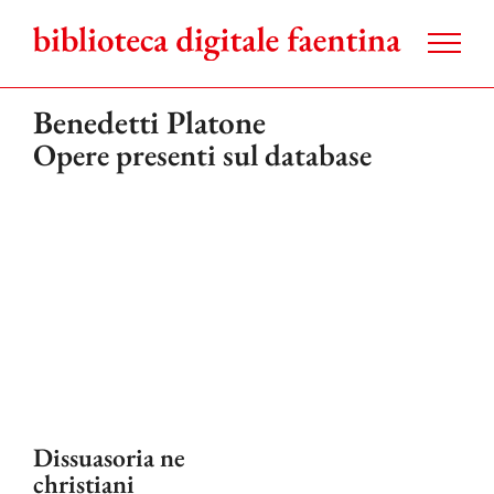
Salta
al
contenuto
Benedetti Platone
Opere presenti sul database
Dissuasoria ne
christiani