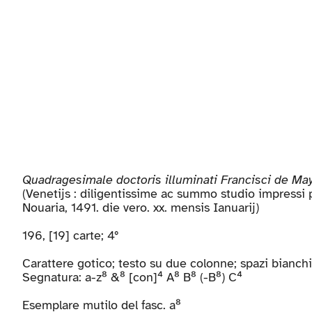
Quadragesimale doctoris illuminati Francisci de Ma
(Venetijs : diligentissime ac summo studio impressi
Nouaria, 1491. die vero. xx. mensis Ianuarij)
196, [19] carte; 4°
Carattere gotico; testo su due colonne; spazi bianchi
Segnatura: a-z⁸ &⁸ [con]⁴ A⁸ B⁸ (-B⁸) C⁴
Esemplare mutilo del fasc. a⁸