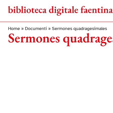
Salta
al
contenuto
Home
»
Documenti
»
Sermones quadragesimales
Sermones quadrage