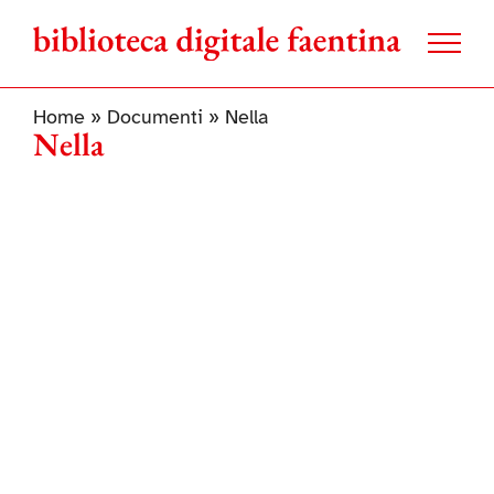
Salta
al
contenuto
Home
»
Documenti
»
Nella
Nella