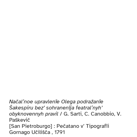
Načalʹnoe upravlenīe Olega podražanīe
Šakespiru bez’ sohranenīja featralʹnyh’
obyknovennyh pravil
/ G. Sarti, C. Canobbio, V.
Paškevič
[San Pietroburgo] : Pečatano v’ Tipografīi
Gornago Učilišča , 1791