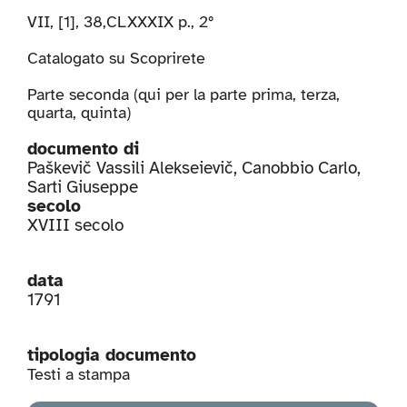
VII, [1], 38,CLXXXIX p., 2°
Catalogato su
Scoprirete
Parte seconda (qui per la parte
prima
,
terza
,
quarta
,
quinta
)
documento di
Paškevič Vassili Alekseievič
,
Canobbio Carlo
,
Sarti Giuseppe
secolo
XVIII secolo
data
1791
tipologia documento
Testi a stampa