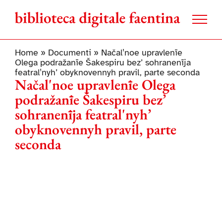
Salta
al
contenuto
Home
»
Documenti
»
Načalʹnoe upravlenīe
Olega podražanīe Šakespiru bez’ sohranenīja
featralʹnyh’ obyknovennyh pravil, parte seconda
Načalʹnoe upravlenīe Olega
podražanīe Šakespiru bez’
sohranenīja featralʹnyh’
obyknovennyh pravil, parte
seconda