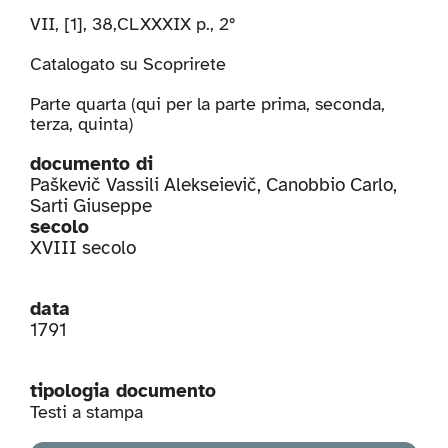
VII, [1], 38,CLXXXIX p., 2°
Catalogato su
Scoprirete
Parte quarta (qui per la parte
prima
,
seconda
,
terza
,
quinta
)
documento di
Paškevič Vassili Alekseievič
,
Canobbio Carlo
,
Sarti Giuseppe
secolo
XVIII secolo
data
1791
tipologia documento
Testi a stampa