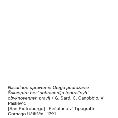
Načalʹnoe upravlenīe Olega podražanīe
Šakespiru bez’ sohranenīja featralʹnyh’
obyknovennyh pravil
/ G. Sarti, C. Canobbio, V.
Paškevič
[San Pietroburgo] : Pečatano v’ Tipografīi
Gornago Učilišča , 1791