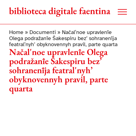
Salta
al
contenuto
Home
»
Documenti
»
Načalʹnoe upravlenīe
Olega podražanīe Šakespiru bez’ sohranenīja
featralʹnyh’ obyknovennyh pravil, parte quarta
Načalʹnoe upravlenīe Olega
podražanīe Šakespiru bez’
sohranenīja featralʹnyh’
obyknovennyh pravil, parte
quarta