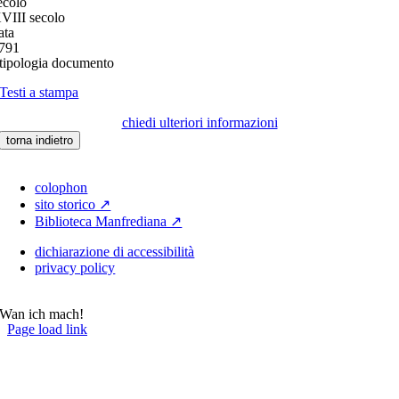
ecolo
VIII secolo
ata
791
tipologia documento
Testi a stampa
chiedi ulteriori informazioni
torna indietro
colophon
sito storico ↗
Biblioteca Manfrediana ↗
dichiarazione di accessibilità
privacy policy
Wan ich mach!
Page load link