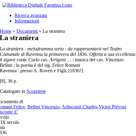
Salta
al
Ricerca avanzata
contenuto
Informazioni
Home
»
Documenti
»
La straniera
La straniera
La straniera : melodramma serio : da rappresentarsi nel Teatro
Comunale di Ravenna la primavera del 1836. Offerta a sua eccellenza
il signor conte Carlo cav. Arrigoni …
/ musica del cav. Vincenzo
Bellini ; la poesia è del sig. Felice Romani
Ravenna : presso A. Roveri e Figli, [1836?]
[8], 36 p.
Catalogato in
Scoprirete
ocumento di
omani Felice
,
Bellini Vincenzo
,
Arlincourt Charles-Victor Prévost
isconte d’
ecolo
IX secolo
ata
836