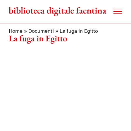
Salta
al
contenuto
Home
»
Documenti
»
La fuga in Egitto
La fuga in Egitto