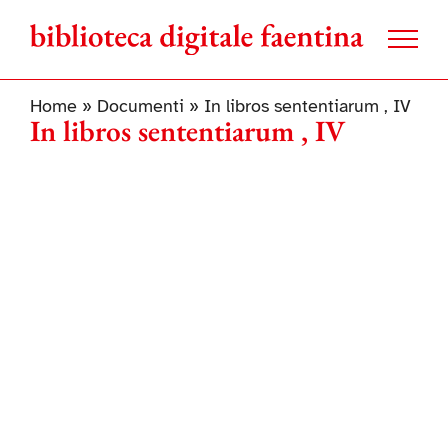
Salta
al
contenuto
Home
»
Documenti
»
In libros sententiarum , IV
In libros sententiarum , IV