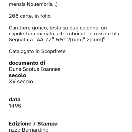
mensis Nouembris…)
208 carte, in folio
Carattere gotico, testo su due colonne, un
capolettera miniato, altri rubricati in rosso e blu,
Segnatura: AA-ZZ⁸ &&⁸ 2[rum]⁸ 2[cum]⁸
Catalogato in
Scoprirete
documento di
Duns Scotus Ioannes
secolo
XV secolo
data
1490
Edizione / Stampa
rizzo Bernardino