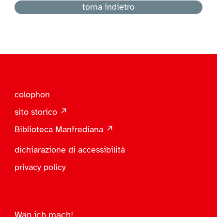
torna indietro
colophon
sito storico ↗
Biblioteca Manfrediana ↗
dichiarazione di accessibilità
privacy policy
Wan ich mach!