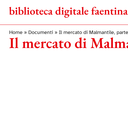
Salta
al
contenuto
Home
»
Documenti
»
Il mercato di Malmantile, part
Il mercato di Malma