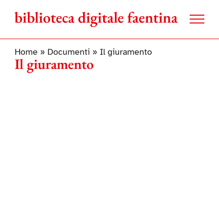
Salta
al
contenuto
Home
»
Documenti
»
Il giuramento
Il giuramento