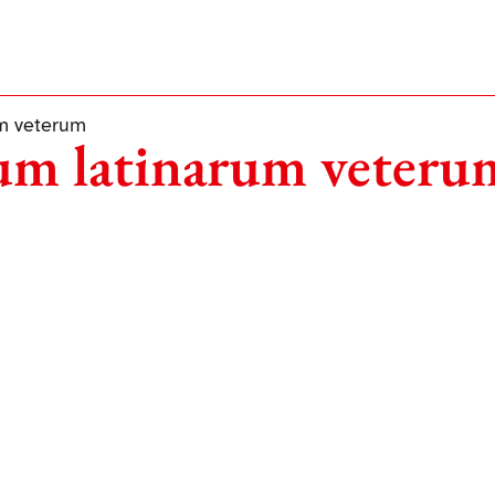
um veterum
num latinarum veteru