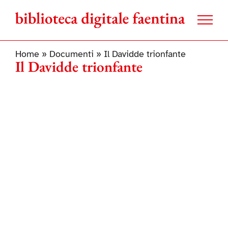
Salta
al
contenuto
Home
»
Documenti
»
Il Davidde trionfante
Il Davidde trionfante