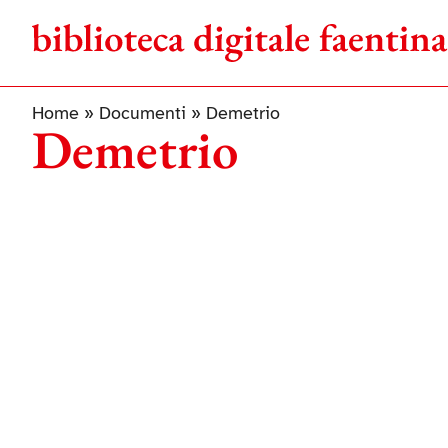
Salta
al
contenuto
Home
»
Documenti
»
Demetrio
Demetrio