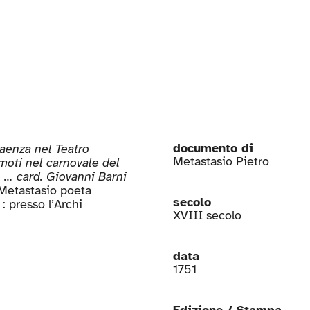
documento di
aenza nel Teatro
Metastasio Pietro
oti nel carnovale del
 … card. Giovanni Barni
o Metastasio poeta
secolo
: presso l’Archi
XVIII secolo
data
1751