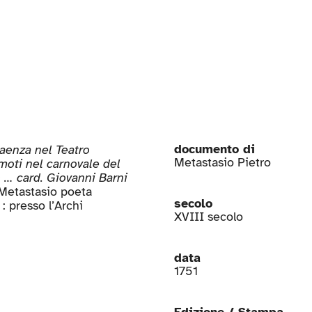
documento di
aenza nel Teatro
Metastasio Pietro
oti nel carnovale del
 … card. Giovanni Barni
o Metastasio poeta
secolo
: presso l’Archi
XVIII secolo
data
1751