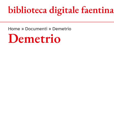
Salta
al
contenuto
Home
»
Documenti
»
Demetrio
Demetrio