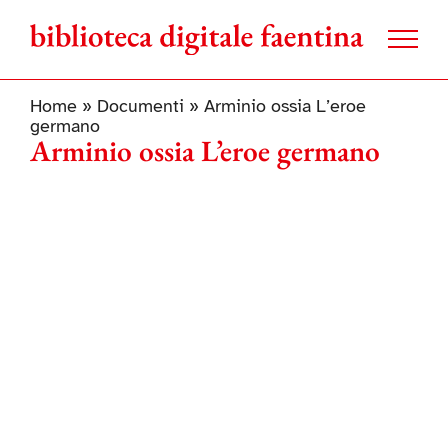
Salta
al
contenuto
Home
»
Documenti
»
Arminio ossia L’eroe
germano
Arminio ossia L’eroe germano