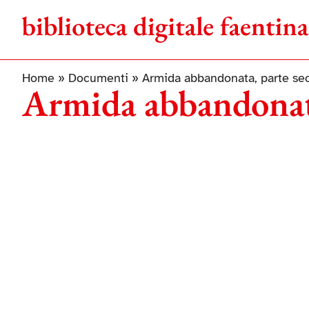
Salta
al
contenuto
Home
»
Documenti
»
Armida abbandonata, parte se
Armida abbandonat