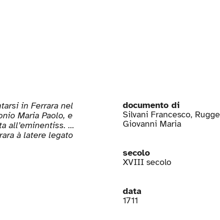
documento di
rsi in Ferrara nel
Silvani Francesco
,
Rugge
tonio Maria Paolo, e
Giovanni Maria
ta all’eminentiss. …
ara à latere legato
secolo
XVIII secolo
data
1711